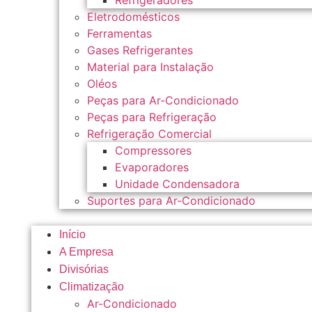
Refrigeradores
Eletrodomésticos
Ferramentas
Gases Refrigerantes
Material para Instalação
Oléos
Peças para Ar-Condicionado
Peças para Refrigeração
Refrigeração Comercial
Compressores
Evaporadores
Unidade Condensadora
Suportes para Ar-Condicionado
Início
A Empresa
Divisórias
Climatização
Ar-Condicionado