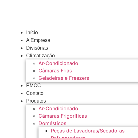
Ir
para
o
conteúdo
Início
A Empresa
Divisórias
Climatização
Ar-Condicionado
Câmaras Frias
Geladeiras e Freezers
PMOC
Contato
Produtos
Ar-Condicionado
Câmaras Frigoríficas
Domésticos
Peças de Lavadoras/Secadoras