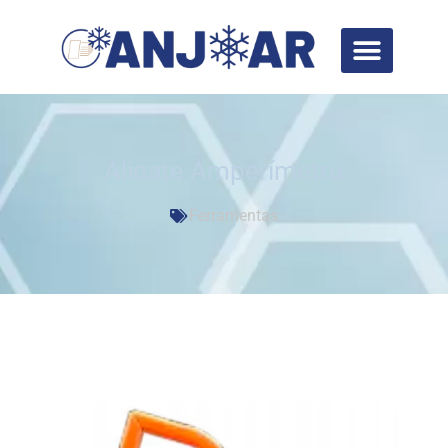
Alicate Amperímetro
Ferramentas