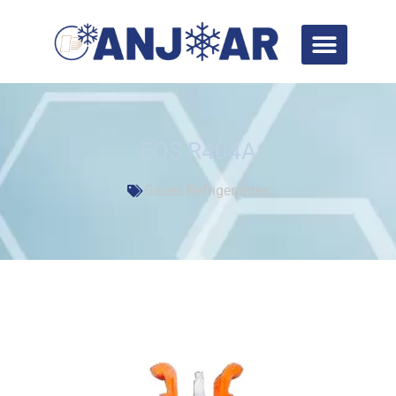
EOS R404A
Gases Refrigerantes